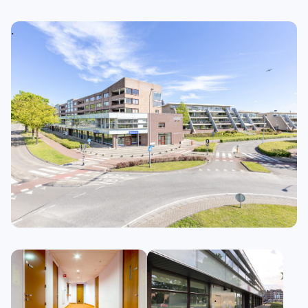
.
.
.