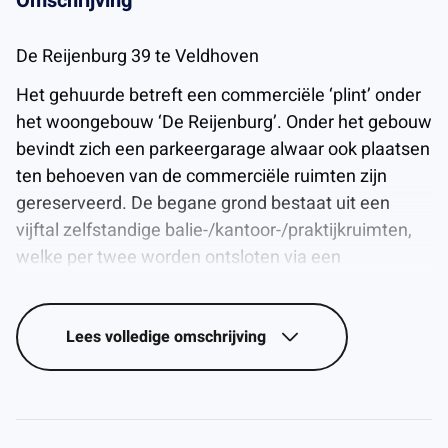
Omschrijving
De Reijenburg 39 te Veldhoven
Het gehuurde betreft een commerciële ‘plint’ onder
het woongebouw ‘De Reijenburg’. Onder het gebouw
bevindt zich een parkeergarage alwaar ook plaatsen
ten behoeven van de commerciële ruimten zijn
gereserveerd. De begane grond bestaat uit een
vijftal zelfstandige balie-/kantoor-/praktijkruimten,
welke per twee worden ontsloten via een
gemeenschappelijke, representatieve hal en
trappenhuis met voor- en achteringang.
Lees
volledige omschrijving
Bereikbaarheid
Door de ligging aan de toegangsweg tot het
“Citycentrum” en op steenworp afstand van de
verkeersader Heerbaan is de bereikbaarheid met