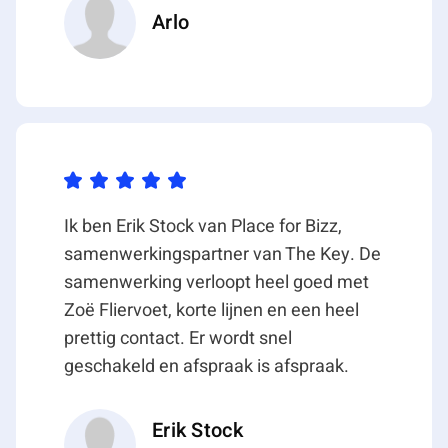
Arlo
hal met toegang tot parkeergarage;
– volledig glazen voorgevel met optimale
daglichttoetreding (dubbele beglazing);
– huidige systeemplafond TL-inbouwarmaturen en
inbouwspots;
– bouwkundige wanden voorzien van pleisterwerk;
– huidige kamerindeling met metal-studwanden;
– cementdekvloer voorzien van o.a. huidig tapijt en
Ik ben Erik Stock van Place for Bizz,
pvc-vloer;
samenwerkingspartner van The Key. De
– verwarming middels radiatoren voorzien van
samenwerking verloopt heel goed met
thermostatische kranen;
Zoë Fliervoet, korte lijnen en een heel
– luchtbehandelingsinstallatie;
prettig contact. Er wordt snel
– betegeld toilet met fonteintje;
geschakeld en afspraak is afspraak.
– mindervalidetoilet met fonteintje;
– doucheruimte;
Erik Stock
– harmonicawand ten behoeve van opsplitsen van