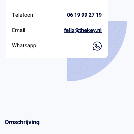
Telefoon
06 19 99 27 19
Email
felix@thekey.nl
Whatsapp
Omschrijving