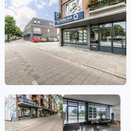
.
.
.