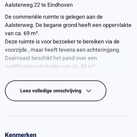
Aalsterweg 22 te Eindhoven
De commeriële ruimte is gelegen aan de
Aalsterweg. De begane grond heeft een oppervlakte
van ca. 69 m².
Deze ruimte is voor bezoeker te bereiken via de
voorzijde , maar heeft tevens een achteringang.
Daarnaast beschikt het pand over een
multifunctionele kelder van ca. 40 m².
Bestemming
Winkel, kantoor, praktijk.
Lees
volledige omschrijving
Energielabel
Het object beschikt over een energielabel C.
Object
Verdieping Omschrijving Metrage
Kenmerken
Begane grond Commerciële ruimte Ca. 69 m²