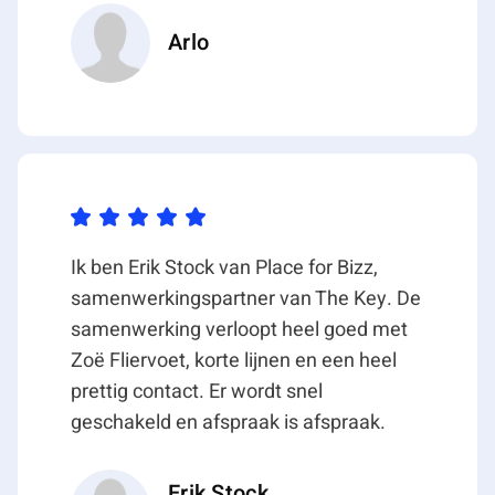
per jaar;
Arlo
• Huurprijs unit 7A bedraagt € 26.000,00 exclusief
btw per jaar;
• Parkeren: unit 7A beschikt over vier (4)
parkeerplaatsen en unit B over acht (8)
parkeerplaatsen;
• geen service kosten van toepassing;
• oplevering medio Q3 2026;
• huurtermijn 5 jaar;
Ik ben Erik Stock van Place for Bizz,
• verlenging telkens met 5 jaar;
samenwerkingspartner van The Key. De
• opzegtermijn 12 maanden door huurder of
samenwerking verloopt heel goed met
verhuurder;
Zoë Fliervoet, korte lijnen en een heel
• waarborgsom betreft drie maanden
prettig contact. Er wordt snel
huurverplichting;
geschakeld en afspraak is afspraak.
• indexering jaarlijks op basis van inflatie (CPI).
Branchebeperking
Erik Stock