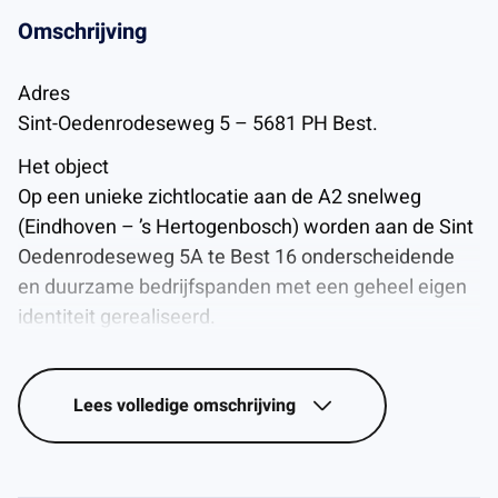
Omschrijving
Adres
Sint-Oedenrodeseweg 5 – 5681 PH Best.
Het object
Op een unieke zichtlocatie aan de A2 snelweg
(Eindhoven – ’s Hertogenbosch) worden aan de Sint
Oedenrodeseweg 5A te Best 16 onderscheidende
en duurzame bedrijfspanden met een geheel eigen
identiteit gerealiseerd.
Voor de verhuur zijn thans twee units beschikbaar.
Unit A betreft een fraaie kleinschalige unit welke is
Lees
volledige omschrijving
gelegen middenin het complex. Unit B betreft een
volledige vrijstaande unit gelegen op een
zichtlocatie aan de voorzijde.