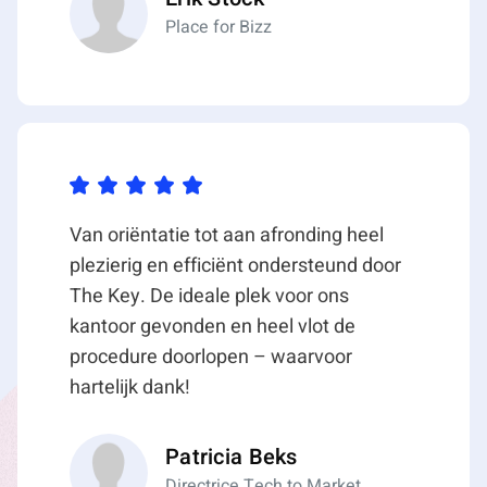
Autobedrijven, auto in- en verkoop, autoreparatie en
Place for Bizz
autopoetsbedrijven zijn niet toegestaan in deze
bedrijfsunits.
Oplevering
Medio Q3 2026.
Van oriëntatie tot aan afronding heel
plezierig en efficiënt ondersteund door
The Key. De ideale plek voor ons
kantoor gevonden en heel vlot de
procedure doorlopen – waarvoor
hartelijk dank!
Patricia Beks
Directrice Tech to Market