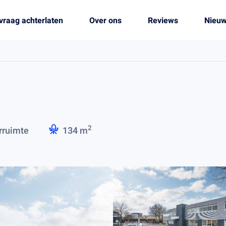
vraag achterlaten
Over ons
Reviews
Nieu
2
rruimte
134 m
.