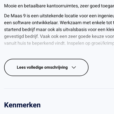
Mooie en betaalbare kantoorruimtes, zeer goed toegan
De Maas 9 is een uitstekende locatie voor een ingenieu
een software ontwikkelaar. Werkzaam met enkele tot 
startend bedrijf maar ook als uitvalsbasis voor een kle
gevestigd bedrijf. Vaak ook een zeer goede keuze voor
vanuit huis te beperkend vindt. Inspelen op groei/krimp 
Door de laagdrempelige huurcondities, billijke tarieven e
van een kantoorruimte of bedrijfsruimte aan De Maas 9 
de flexplek.
Lees
volledige omschrijving
U heeft de beschikking over een vergaderruimte voor 
gezellige en ruimte kantine, een wachtruimte en keuke
Het gebouw is zeer toegankelijk, voorzien van ruim vol
bevindt zich op nog geen 2 minuten rij afstand van de 
Kenmerken
De ruimtes zijn voorzien van airco, internet en alarm