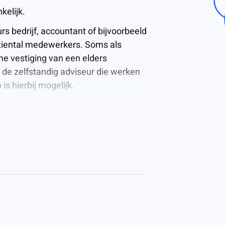
kelijk.
rs bedrijf, accountant of bijvoorbeeld
tiental medewerkers. Soms als
ine vestiging van een elders
 de zelfstandig adviseur die werken
is hierbij mogelijk.
n de variatie in ruimte blijkt huren
een aantrekkelijk alternatief voor
gemeenschappelijk gebruik, een
n alsmede verschillende toiletten.
doende eigen parkeerfaciliteiten en
A50.
 kan met recht gesproken worden over