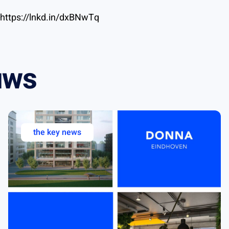
 https://lnkd.in/dxBNwTq
uws
the key news