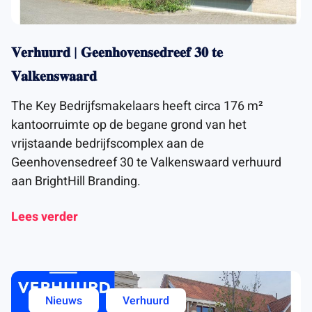
𝐕𝐞𝐫𝐡𝐮𝐮𝐫𝐝 | 𝐆𝐞𝐞𝐧𝐡𝐨𝐯𝐞𝐧𝐬𝐞𝐝𝐫𝐞𝐞𝐟 𝟑𝟎 𝐭𝐞
𝐕𝐚𝐥𝐤𝐞𝐧𝐬𝐰𝐚𝐚𝐫𝐝
The Key Bedrijfsmakelaars heeft circa 176 m²
kantoorruimte op de begane grond van het
vrijstaande bedrijfscomplex aan de
Geenhovensedreef 30 te Valkenswaard verhuurd
aan BrightHill Branding.
Lees verder
Nieuws
Verhuurd