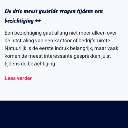
𝑫𝒆 𝒅𝒓𝒊𝒆 𝒎𝒆𝒆𝒔𝒕 𝒈𝒆𝒔𝒕𝒆𝒍𝒅𝒆 𝒗𝒓𝒂𝒈𝒆𝒏 𝒕𝒊𝒋𝒅𝒆𝒏𝒔 𝒆𝒆𝒏
𝒃𝒆𝒛𝒊𝒄𝒉𝒕𝒊𝒈𝒊𝒏𝒈 👀
Een bezichtiging gaat allang niet meer alleen over
de uitstraling van een kantoor of bedrijfsruimte.
Natuurlijk is de eerste indruk belangrijk, maar vaak
komen de meest interessante gesprekken juist
tijdens de bezichtiging.
Lees verder