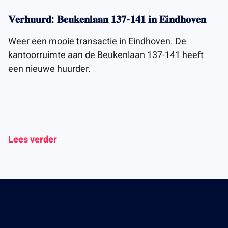
𝐕𝐞𝐫𝐡𝐮𝐮𝐫𝐝: 𝐁𝐞𝐮𝐤𝐞𝐧𝐥𝐚𝐚𝐧 𝟏𝟑𝟕-𝟏𝟒𝟏 𝐢𝐧 𝐄𝐢𝐧𝐝𝐡𝐨𝐯𝐞𝐧
Weer een mooie transactie in Eindhoven. De
kantoorruimte aan de Beukenlaan 137-141 heeft
een nieuwe huurder.
Lees verder