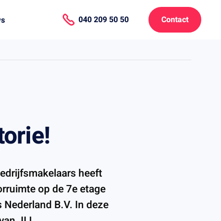
040 209 50 50
Contact
ws
orie!
edrijfsmakelaars heeft
rruimte op de 7e etage
s Nederland B.V. In deze
van JLL.