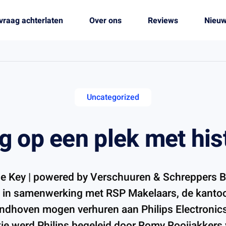
vraag achterlaten
Over ons
Reviews
Nieu
Uncategorized
g op een plek met hist
he Key | powered by Verschuuren & Schreppers B
 in samenwerking met RSP Makelaars, de kantoo
indhoven mogen verhuren aan Philips Electronic
tie werd Philips begeleid door Romy Rooijakkers 