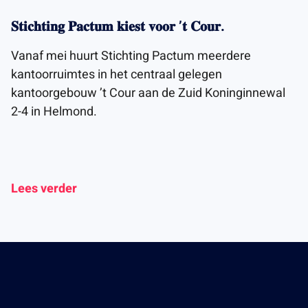
𝐒𝐭𝐢𝐜𝐡𝐭𝐢𝐧𝐠 𝐏𝐚𝐜𝐭𝐮𝐦 𝐤𝐢𝐞𝐬𝐭 𝐯𝐨𝐨𝐫 ’𝐭 𝐂𝐨𝐮𝐫.
Vanaf mei huurt Stichting Pactum meerdere
kantoorruimtes in het centraal gelegen
kantoorgebouw ’t Cour aan de Zuid Koninginnewal
2-4 in Helmond.
Lees verder