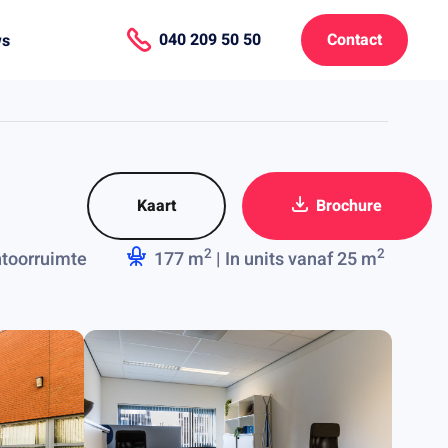
040 209 50 50
Contact
ws
Kaart
Brochure
2
2
toorruimte
177 m
| In units vanaf 25 m
.