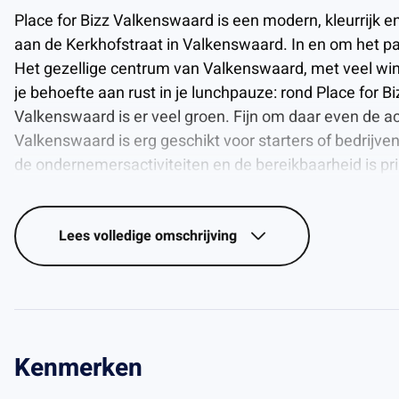
Place for Bizz Valkenswaard is een modern, kleurrijk en 
aan de Kerkhofstraat in Valkenswaard. In en om het pan
Het gezellige centrum van Valkenswaard, met veel win
je behoefte aan rust in je lunchpauze: rond Place for Bi
Valkenswaard is er veel groen. Fijn om daar even de ac
Valkenswaard is erg geschikt voor starters of bedrijven
de ondernemersactiviteiten en de bereikbaarheid is pri
parkeergelegenheid en eigenaren van een elektrische 
om de accu van hun bolide op te laden.
Lees
volledige omschrijving
BESCHIKBAAARHEID
Atelierruimte | Begane grond | unit 7 | Circa 52 m² | € 1.
Kantoorruimte | 1e verdieping | unit 114 | Circa 25 m² | 
Kantoorruimte | 1e verdieping | unit 127 | Circa 25 m² | 
Kantoorruimte | 1e verdieping | unit 131 | Circa 25 m² | 
Kenmerken
Kantoorruimte | 1e verdieping | unit 132 | Circa 25 m² | 