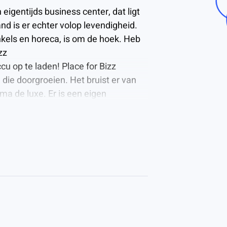
eigentijds business center, dat ligt
d is er echter volop levendigheid.
kels en horeca, is om de hoek. Heb
zz
cu op te laden! Place for Bizz
 die doorgroeien. Het bruist er van
ma de luxe. Er is een eigen
auto’s kunnen de laadpaal gebruiken
515,-
€ 648,-
€ 648,-
€ 648,-
€ 648,-