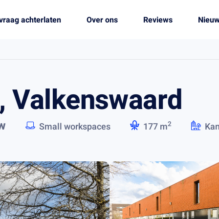
vraag achterlaten
Over ons
Reviews
Nieu
 , Valkenswaard
tw
2
Small workspaces
177 m
Kan
.