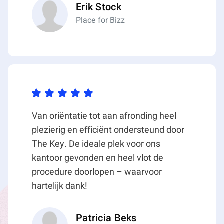
Erik Stock
HUURTERMIJN
Place for Bizz
Vijf (5) jaar en telkens verlengingsperioden van vijf
(5) jaar.
OPZEGTERMIJN
Twaalf (12) maanden voorafgaande aan de
expiratiedatum, wederzijds opzegbaar.
BTW
Er wordt geopteerd voor een met btw belaste
Van oriëntatie tot aan afronding heel
verhuur.
plezierig en efficiënt ondersteund door
The Key. De ideale plek voor ons
ZEKERHEIDSSTELLING
kantoor gevonden en heel vlot de
Een bankgarantie of waarborgsom ter grootte van
procedure doorlopen – waarvoor
de betalingsverplichting van 3 maanden (huur plus
hartelijk dank!
servicekosten plus btw).
INDEXERING
Patricia Beks
Jaarlijks, voor het eerst één jaar na