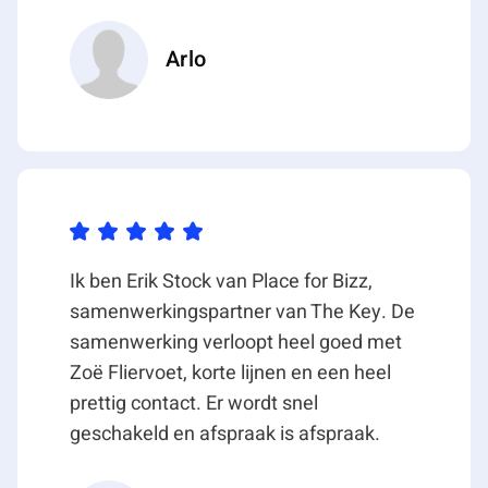
OPLEVERINGSNIVEAU KANTOORRUIMTE
Arlo
De kantoorruimte beschikt thans over o.a. de
navolgende voorzieningen:
– Ruime pantryvoorziening
– Eigen hoogwaardige entree
– Afsluitbaar buitenterrein
– Spreekkamer
– Heren- en damestoiletten
– Ruime daglichttoevoer d.m.v. lichtstraten
Ik ben Erik Stock van Place for Bizz,
– Vloerverwarming
samenwerkingspartner van The Key. De
– Luchtbehandelingsinstallatie
samenwerking verloopt heel goed met
– Ledverlichting
Zoë Fliervoet, korte lijnen en een heel
prettig contact. Er wordt snel
HUURGEGEVENS
geschakeld en afspraak is afspraak.
Huurprijs kantoorruimte
€ 96.000,00 per jaar, te vermeerderen met btw.