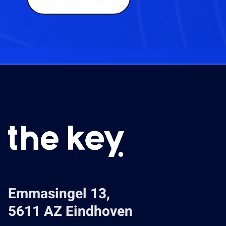
eigenaar aan ons ter hand gestelde gegevens en
tekeningen. Niettemin aanvaarden wij en de
opdrachtgever geen enkele aansprakelijkheid voor
eventuele onjuistheden. Elke vorm van
aansprakelijkheid voor eventuele schade, direct dan
wel indirect, als gevolg van de aangeboden
informatie, wordt dan ook door ons en de
opdrachtgever uitdrukkelijk afgewezen. Het is
uitsluitend bedoeld als uitnodiging tot het uitbrengen
van een bod c.q. in onderhandeling te treden.
Emmasingel 13,
5611 AZ Eindhoven