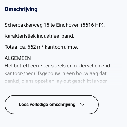
Omschrijving
Scherpakkerweg 15 te Eindhoven (5616 HP).
Karakteristiek industrieel pand.
Totaal ca. 662 m² kantoorruimte.
ALGEMEEN
Het betreft een zeer speels en onderscheidend
kantoor-/bedrijfsgebouw in een bouwlaag dat
dankzij diens opzet en lay-out geschikt is voor
uiteenlopende doeleinden zoals kantoor, atelier,
presentatieruimte en/of toonzaal. Het pand bestaat
uit verschillende ruimtes, met o.a. een open
Lees
volledige omschrijving
werkruimte, keukenruimte en diverse
vergader-/presentatieruimtes.