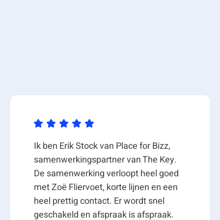
 eisen kunnen variëren van een
 25 tot 500 m2 (modulair en
oodstroomnet)
Ik ben Erik Stock van Place for Bizz,
dhoven (lid van de High Tech
samenwerkingspartner van The Key.
De samenwerking verloopt heel goed
inderopvang, sportcentrum, etc.)
met Zoë Fliervoet, korte lijnen en een
heel prettig contact. Er wordt snel
ry’s
geschakeld en afspraak is afspraak.