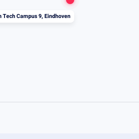
h Tech Campus 9, Eindhoven
rden aangepast aan de wensen van
edekking en het bepalen van de
scheidingswanden. TWICE heeft
 ontzorgen van oplevering tot
voorzieningen voor organisaties in
ke eisen. De volumes zijn