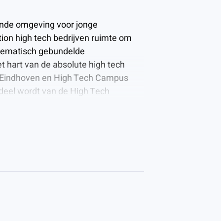
ende omgeving voor jonge
tion high tech bedrijven ruimte om
f thematisch gebundelde
t hart van de absolute high tech
it Eindhoven en High Tech Campus
rdeel wordt van de High Tech
p de High Tech Campus.
bele kantoorruimte en hoogwaardige
logische bedrijven die actief zijn in
e vakgebied of dezelfde industrie.
 en de kracht van het netwerken. Zo
 van jouw product of dienst.
kilometer van Europa met meer dan
oekers en ontwikkelaars werken aan
s helpt bedrijven innovaties te