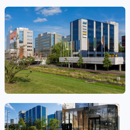
.
.
.