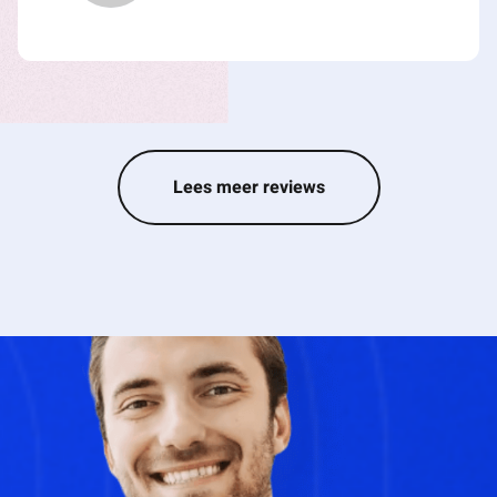
• Brandblusvoorzieningen;
• Signingmogelijkheden in en rondom het gebouw.
Huurgegevens
Huurprijs
€ 55.000,00 per jaar, te vermeerderen met btw.
Lees meer reviews
Huurtermijn
Vijf (5) jaar en telkens verlengingsperioden van vijf
(5) jaar.
Opzegtermijn
Twaalf (12) maanden voorafgaande aan de
expiratiedatum, wederzijds opzegbaar.
BTW
Er wordt geopteerd voor een met btw belaste
verhuur.