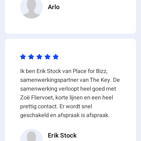
mkb-bedrijven alsmede (inter)nationaal
Arlo
georiënteerde grote ondernemingen, zoals Copaco,
Endinet, VDL Groep, NTS Group en KMWE. Tevens
geldt dat de directe omgeving van het object aan de
Meerenakkerweg en het verlengde ervan, de
Beemdstraat, sinds eind jaren negentig is
ontwikkeld als kantoorlocatie met moderne,
hoogwaardige multi-tenant gebouwen.
Kantoorgebruikers in de directe omgeving zijn onder
Ik ben Erik Stock van Place for Bizz,
meer Opple, SDK, BenQ, Homij, Bechtle en NSpyre.
samenwerkingspartner van The Key. De
samenwerking verloopt heel goed met
Opleveringsniveau
Zoë Fliervoet, korte lijnen en een heel
Kantoorruimte
prettig contact. Er wordt snel
Het object wordt opgeleverd met o.a. de navolgende
geschakeld en afspraak is afspraak.
voorzieningen:
• Gezamenlijke entree met intercominstallatie;
• Liftinstallatie en trappenhuis;
Erik Stock