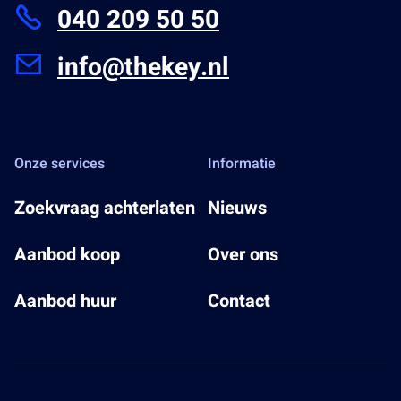
040 209 50 50
eventuele aansprakelijkheid voor deze gegevens
aanvaarden.
info@thekey.nl
Onze services
Informatie
Zoekvraag achterlaten
Nieuws
Aanbod koop
Over ons
Aanbod huur
Contact