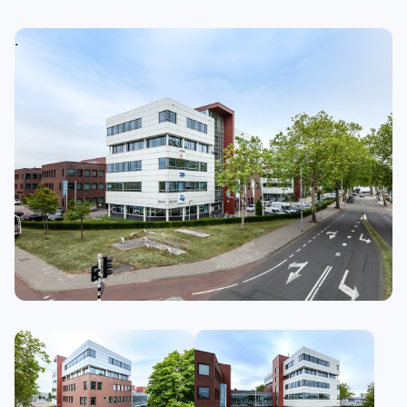
.
.
.