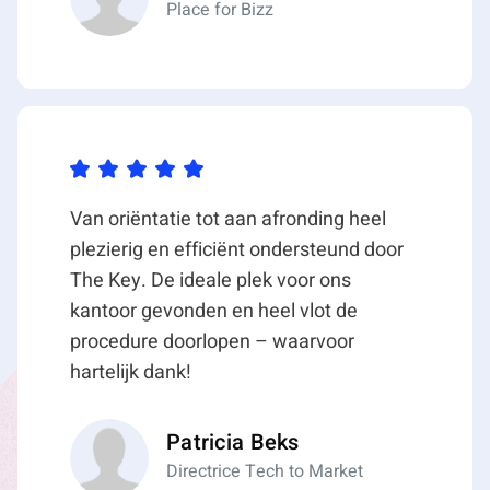
• Pantry met close-in boiler;
Place for Bizz
• Gescheiden dames- en herentoiletgroep;
• Huidige indeling: open kantoortuin met enkele
afsluitbare ruimtes;
• Systeemplafon met TL-inbouwarmaturen
(gemiddeld 450-lux);
• Luchtbehandelingsinstallatie (regelbaar);
• Aluminium kozijnen met draai-/kiepramen voorzien
Van oriëntatie tot aan afronding heel
van dubbele beglazing;
plezierig en efficiënt ondersteund door
• Raambekleding middels aluminium jaloezieën;
The Key. De ideale plek voor ons
• CV-installatie met radiatoren voorzien van
kantoor gevonden en heel vlot de
thermostatische ventielen;
procedure doorlopen – waarvoor
• Wandkabelgoten ten behoeve van elektra, data en
hartelijk dank!
telefonie,
• Huidige vloerafwerking middels vloerbedekking;
Patricia Beks
• Alarminstallatie;
Directrice Tech to Market
• Brandmeldinstallatie;