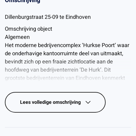
Omschrijving
Dillenburgstraat 25-09 te Eindhoven
Omschrijving object
Algemeen
Het moderne bedrijvencomplex ‘Hurkse Poort’ waar
de onderhavige kantoorruimte deel van uitmaakt,
bevindt zich op een fraaie zichtlocatie aan de
hoofdweg van bedrijventerrein ‘De Hurk’. Dit
grootste bedrijventerrein van Eindhoven kenmerkt
zich door de uitstekende bereikbaarheid dankzij de
ligging tussen de A2/N2 (Randweg Eindhoven) en de
Eindhovense ringweg. Het multi-tenant complex
Lees
volledige omschrijving
huisvest gerenommeerde partijen in o.a. de
bouwsector, ICT en technologie, zoals Opple
Lighting, BenQ, Homij, Aveco de Bondt, TD Medical
en Wireless Logic.