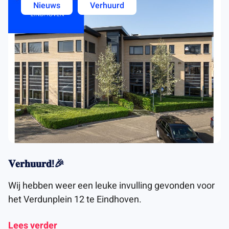
Nieuws
Verhuurd
𝐕𝐞𝐫𝐡𝐮𝐮𝐫𝐝!🎉
Wij hebben weer een leuke invulling gevonden voor
het Verdunplein 12 te Eindhoven.
Lees verder