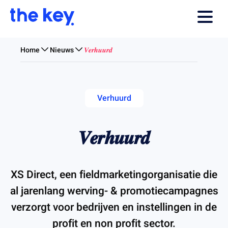
Home
Nieuws
𝑽𝒆𝒓𝒉𝒖𝒖𝒓𝒅
Verhuurd
𝑽𝒆𝒓𝒉𝒖𝒖𝒓𝒅
XS Direct, een fieldmarketingorganisatie die
al jarenlang werving- & promotiecampagnes
verzorgt voor bedrijven en instellingen in de
profit en non profit sector.