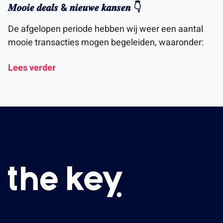
𝑴𝒐𝒐𝒊𝒆 𝒅𝒆𝒂𝒍𝒔 & 𝒏𝒊𝒆𝒖𝒘𝒆 𝒌𝒂𝒏𝒔𝒆𝒏 👇
De afgelopen periode hebben wij weer een aantal
mooie transacties mogen begeleiden, waaronder:
Lees verder