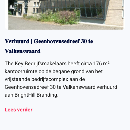
𝐕𝐞𝐫𝐡𝐮𝐮𝐫𝐝 | 𝐆𝐞𝐞𝐧𝐡𝐨𝐯𝐞𝐧𝐬𝐞𝐝𝐫𝐞𝐞𝐟 𝟑𝟎 𝐭𝐞
𝐕𝐚𝐥𝐤𝐞𝐧𝐬𝐰𝐚𝐚𝐫𝐝
The Key Bedrijfsmakelaars heeft circa 176 m²
kantoorruimte op de begane grond van het
vrijstaande bedrijfscomplex aan de
Geenhovensedreef 30 te Valkenswaard verhuurd
aan BrightHill Branding.
Lees verder