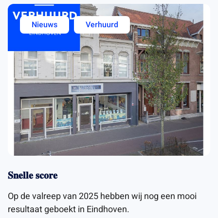
Nieuws
Verhuurd
𝐒𝐧𝐞𝐥𝐥𝐞 𝐬𝐜𝐨𝐫𝐞
Op de valreep van 2025 hebben wij nog een mooi
resultaat geboekt in Eindhoven.