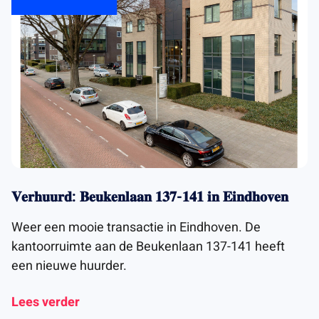
𝐕𝐞𝐫𝐡𝐮𝐮𝐫𝐝: 𝐁𝐞𝐮𝐤𝐞𝐧𝐥𝐚𝐚𝐧 𝟏𝟑𝟕-𝟏𝟒𝟏 𝐢𝐧 𝐄𝐢𝐧𝐝𝐡𝐨𝐯𝐞𝐧
Weer een mooie transactie in Eindhoven. De
kantoorruimte aan de Beukenlaan 137-141 heeft
een nieuwe huurder.
Lees verder