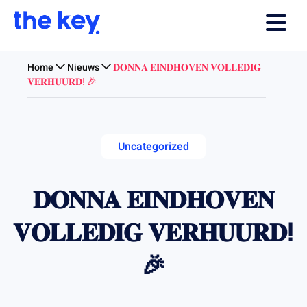
Home
Nieuws
𝐃𝐎𝐍𝐍𝐀 𝐄𝐈𝐍𝐃𝐇𝐎𝐕𝐄𝐍 𝐕𝐎𝐋𝐋𝐄𝐃𝐈𝐆
𝐕𝐄𝐑𝐇𝐔𝐔𝐑𝐃ⵑ 🎉
Uncategorized
𝐃𝐎𝐍𝐍𝐀 𝐄𝐈𝐍𝐃𝐇𝐎𝐕𝐄𝐍
𝐕𝐎𝐋𝐋𝐄𝐃𝐈𝐆 𝐕𝐄𝐑𝐇𝐔𝐔𝐑𝐃ⵑ
🎉