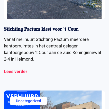
𝐒𝐭𝐢𝐜𝐡𝐭𝐢𝐧𝐠 𝐏𝐚𝐜𝐭𝐮𝐦 𝐤𝐢𝐞𝐬𝐭 𝐯𝐨𝐨𝐫 ’𝐭 𝐂𝐨𝐮𝐫.
Vanaf mei huurt Stichting Pactum meerdere
kantoorruimtes in het centraal gelegen
kantoorgebouw ’t Cour aan de Zuid Koninginnewal
2-4 in Helmond.
Lees verder
Uncategorized