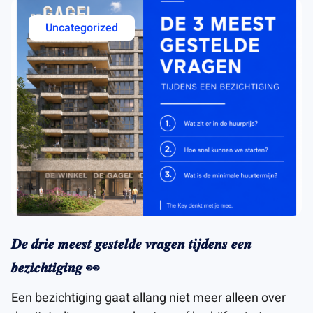
Uncategorized
𝑫𝒆 𝒅𝒓𝒊𝒆 𝒎𝒆𝒆𝒔𝒕 𝒈𝒆𝒔𝒕𝒆𝒍𝒅𝒆 𝒗𝒓𝒂𝒈𝒆𝒏 𝒕𝒊𝒋𝒅𝒆𝒏𝒔 𝒆𝒆𝒏
𝒃𝒆𝒛𝒊𝒄𝒉𝒕𝒊𝒈𝒊𝒏𝒈 👀
Een bezichtiging gaat allang niet meer alleen over